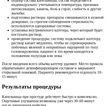
подбор состава капельницы, состав определяется
индивидуально: учитываются температура, признаки
интоксикации, кашель, боль в горле, слабость и другие
жалобы;
подготовка раствора: препараты смешиваются в нужной
дозировке, со строгим соблюдением стерильности,
используются одноразовые системы;
установка внутривенного катетера, через который будет
поступать раствор,
проведение процедуры: систему подключают катетеру,
раствор капает медленно, чтобы не спровоцировать
побочных явлений и неприятных ощущений по типу
головокружения, пациент в это время находится в
положении полусидя или лежа.
После введения всего объема катетер удаляют. Место прокола
обрабатывают дезинфицирующим составом и закрывают
стерильной повязкой. Пациенту рекомендуется отдохнуть 10–
15 минут.
Результаты процедуры
Капельница при простуде действует быстро и комплексно.
Ощутимые улучшения возможны уже через 30–60 минут
после завершения инфузии.