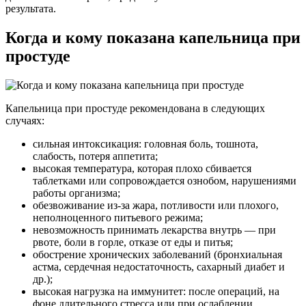
результата.
Когда и кому показана капельница при
простуде
Капельница при простуде рекомендована в следующих
случаях:
сильная интоксикация: головная боль, тошнота,
слабость, потеря аппетита;
высокая температура, которая плохо сбивается
таблетками или сопровождается ознобом, нарушениями
работы организма;
обезвоживание из-за жара, потливости или плохого,
неполноценного питьевого режима;
невозможность принимать лекарства внутрь — при
рвоте, боли в горле, отказе от еды и питья;
обострение хронических заболеваний (бронхиальная
астма, сердечная недостаточность, сахарный диабет и
др.);
высокая нагрузка на иммунитет: после операций, на
фоне длительного стресса или при ослаблении