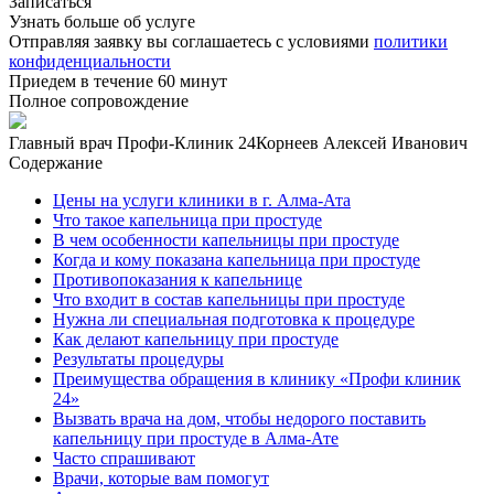
Записаться
Узнать больше об услуге
Отправляя заявку вы соглашаетесь с условиями
политики
конфиденциальности
Приедем в течение 60 минут
Полное сопровождение
Главный врач Профи-Клиник 24
Корнеев Алексей Иванович
Содержание
Цены на услуги клиники в г. Алма-Ата
Что такое капельница при простуде
В чем особенности капельницы при простуде
Когда и кому показана капельница при простуде
Противопоказания к капельнице
Что входит в состав капельницы при простуде
Нужна ли специальная подготовка к процедуре
Как делают капельницу при простуде
Результаты процедуры
Преимущества обращения в клинику «Профи клиник
24»
Вызвать врача на дом, чтобы недорого поставить
капельницу при простуде в Алма-Ате
Часто спрашивают
Врачи, которые вам помогут